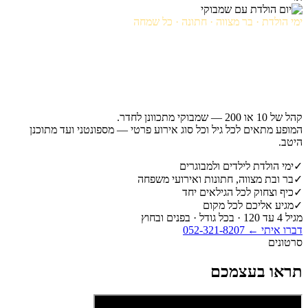
ימי הולדת · בר מצווה · חתונה · כל שמחה
אירועים
לקטנים
ולגדולים
קהל של 10 או 200 — שמבוקי מתכוונן לחדר.
המופע מתאים לכל גיל וכל סוג אירוע פרטי — מספונטני ועד מתוכנן
היטב.
✓
ימי הולדת לילדים ולמבוגרים
✓
בר ובת מצווה, חתונות ואירועי משפחה
✓
כיף וצחוק לכל הגילאים יחד
✓
מגיע אליכם לכל מקום
מגיל 4 עד 120 · בכל גודל · בפנים ובחוץ
דברו איתי ← 052-321-8207
סרטונים
תראו בעצמכם