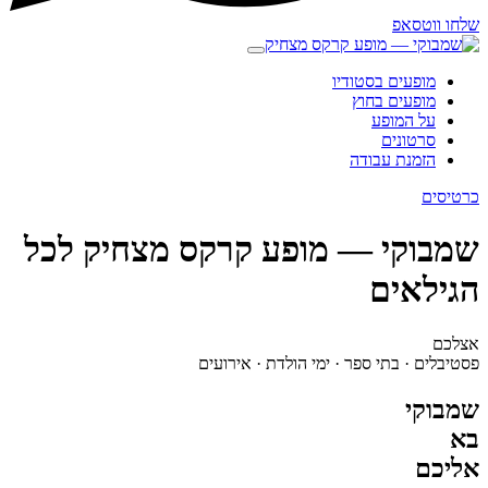
שלחו ווטסאפ
מופעים בסטודיו
מופעים בחוץ
על המופע
סרטונים
הזמנת עבודה
כרטיסים
שמבוקי — מופע קרקס מצחיק לכל
הגילאים
אצלכם
פסטיבלים · בתי ספר · ימי הולדת · אירועים
שמבוקי
בא
אליכם