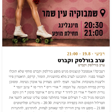
רביעי · 19.8 · 21:00
ערב בורלסק וקברט
ערב בורלסק וקברט
רעבים?! אנסמבל קונצנזוס מגיש מופע בורלסק וקברט סוחף שלא תוכלו
לעמוד בפניו. תתכוננו לערב מלא בחושניות, הומור, קרקס, תיאטרון פיזי
וליצנות משובחת. אלגנטי. חצוף. לוהט. מצחיק עד אובדן נשימה. ומסוכן
בדיוק במידה הנכונה. על הבמה: * אורי וייס * דורי סו * עינב יונסי *
נורית יחיאלי * אורי דב לידור * יערה גרוס * איתמר סימון * רון ווקס
הכניסה מגיל 21+ ? הצילום אסור בהחלט! סמכו עלינו שנדאג לתעד את
הטרלול הקסום הזה בקפידה וברגישות. 20:30 – מינגלינג ופלרטוטים
21:00 – מופע זהו ערב חווייתי למי שאוהב לצחוק, להתרגש, להתגרות