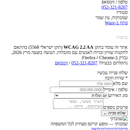
טלפון / ווטסאפ
052-321-8207
סטודיו
שמבוקיה, עין שמר
פתח ב-Waze
נגישות
אתר זה עומד בתקן
WCAG 2.2 AA
(תקן ישראלי 5568) בהתאם
לתקנות שוויון זכויות לאנשים עם מוגבלות. הנגשה בוצעה מרץ 2026,
נבדק ב-Chrome ו-Firefox.
נתקלתם בבעיה?
052-321-8207
/
ווטסאפ
שלחו פנייה עכשיו
*
שדות חובה
שם מלא
טלפון / אימייל
סוג האירוע
פרטים נוספים
שלחו פנייה ←
שמבוקי — מופע קרקס מצחיק לכל המשפחה
פייסבוק
יוטיוב
ווטסאפ