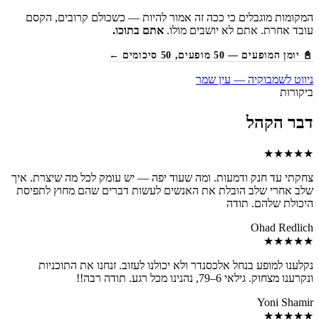
המקומות מוגבלים כי ככה זה אמור להיות — כשכולם קרובים, הקסם
עובד אחרת. אתם לא יושבים מולו.
אתם בתוכו.
📓 יומן המופעים — 50 מופעים, 50 סיכומים ←
ניווט לשמבוקיה — עין שמר
ביקורות
דבר הקהל
★★★★★
צחקתי עד חנק ודמעות. ומה שעוד יפה — יש עומק לכל מה שיצרת. איך
שלב אחרי שלב הובלת את האנשים לעשות דברים שהם מחוץ לתפיסת
היכולת שלהם. תודה
Ohad Redlich
★★★★★
נקלענו למופע בנחל אלכסנדר ולא יכולנו לעזוב. זנחנו את התוכניות
ונקרענו מצחוק. גילאי 6–79, נהנינו מכל רגע. תודה רבה!!
Yoni Shamir
★★★★★