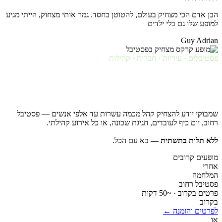
הבן אדם הכי מצחיק בעולם, להטוטן בחסד. גמר אותי מצחוק, הייתי מגיע
למופע שלו גם בלי ילדים
Guy Adrian
פסטיבלים · עיריות · חברות · קהילות
אירועים
גדולים
שמבוקי יודע להצחיק קהל מכמה עשרות עד אלפי אנשים — פסטיבל
רחוב, יום כיף לעובדים, חגיגת שכונה, או כל אירוע קהילתי.
ללא תלות בתשתית
— בא עם הכל.
מופעים קרובים
אחרי
המלחמה
פסטיבל רחוב
פרטים בקרוב · ~50 דקות
בקרוב
לפרטים והזמנה ←
או