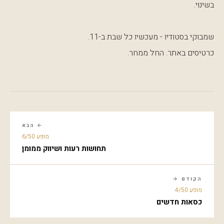
בשינוי.
שמבוקי בסטודיו - מעכשיו כל שבת ב-11.
כרטיסים באתר. החל ממחר.
← הבא
מופע 6/50
תחושות רעות ושיווק ממומן
הקודם →
מופע 4/50
כסאות חדשים