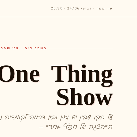
עין שמר · רביעי 24/06 · 20:30
בשמבוקיה · עין שמר
One Thing
Show
על הקו שבין יש ואין ובין דרמה לקומדיה 
ה״הצגה של חפץ אחד״ –