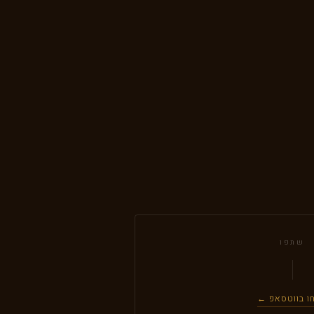
שתפו
ו בווטסאפ ←