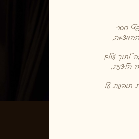
פץ חסר
ההמצאה,
 לתוך עולם
 הליצנית,
ת תובנות על