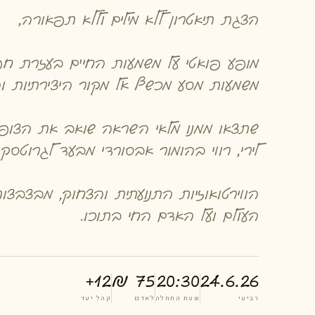
הצגת תיאטרון ללא מילים וללא תפאורה,
מופע פואטי על משמעות החיים בעזרת ח
משמעות מסע מכשף אל מקור היצירתיות ו
שתצאו ממנו מלאי השראה שואב את הצופה
לירי, רווי בהומור אבסורדי מבעד לגרוטסקה
הווירטואוזיות התנועתית והצחוק, מבצבצו
העולם ועל האדם החי בתוכו.
12+
75 ₪
20:30
24.6.26
רביעי
שעת התחלה
לאדם
קהל יעד